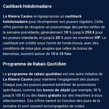
Cashback Hebdomadaire
La Riviera Casino
en lignepropose un
cashback
hebdomadaire
pour récompenser ses joueurs réguliers. Cette
offre permet de récupérer un pourcentage des pertes nettes de
la semaine précédente, généralement
10 %
jusqu’à
250 €
pour
les joueurs standards, et jusqu’à
20 %
pour les membres
VIP
. Le
cashback est crédité sous forme de fonds bonus, avec des
conditions de mise plus souples que celles du bonus de
bienvenue, souvent autour de
10 à 15 fois
.
Programme de Rabais Quotidien
Le
programme de rabais quotidien
est une autre initiative de
La Riviera Casino
pour maintenir l’engagement des joueurs.
Chaque jour, les joueurs peuvent bénéficier de promotions
spécifiques, comme des
bonus de dépôt
(par exemple, 50 %
jusqu’à 100 €) ou des
tours gratuits
sur des machines à sous
sélectionnées. Ces offres varient en fonction des jours de la
semaine et sont souvent accompagnées de codes