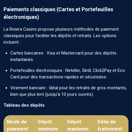
Paiements classiques (Cartes et Portefeuilles
électroniques)
La Riviera Casino propose plusieurs méthodes de paiement
classiques pour faciliter les dépôts et retraits. Les options
incluent :
Cartes bancaires : Visa et Mastercard pour des dépôts
instantanés.
Portefeuilles électroniques : Neteller, Skrill, Click2Pay et Eco
Card pour des transactions rapides et sécurisées.
Virement bancaire : Idéal pour les retraits de gros montants,
bien que plus lent (jusqu’à 10 jours ouvrés).
Tableau des dépôts
Mode de
Dépôt
Dépôt
Délai de
paiement
minimum
maximum
traitement