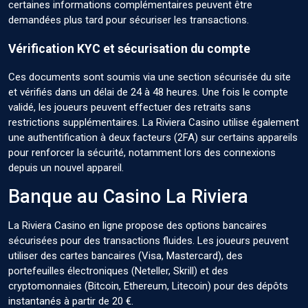
certaines informations complémentaires peuvent être
demandées plus tard pour sécuriser les transactions.
Vérification KYC et sécurisation du compte
Ces documents sont soumis via une section sécurisée du site
et vérifiés dans un délai de 24 à 48 heures. Une fois le compte
validé, les joueurs peuvent effectuer des retraits sans
restrictions supplémentaires. La Riviera Casino utilise également
une authentification à deux facteurs (2FA) sur certains appareils
pour renforcer la sécurité, notamment lors des connexions
depuis un nouvel appareil.
Banque au Casino La Riviera
La Riviera Casino en ligne propose des options bancaires
sécurisées pour des transactions fluides. Les joueurs peuvent
utiliser des cartes bancaires (Visa, Mastercard), des
portefeuilles électroniques (Neteller, Skrill) et des
cryptomonnaies (Bitcoin, Ethereum, Litecoin) pour des dépôts
instantanés à partir de 20 €.