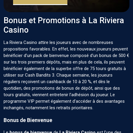
Bonus et Promotions à La Riviera
Casino
La Riviera Casino attire les joueurs avec de nombreuses
propositions favorables. En effet, les nouveaux joueurs peuvent
bénéficier d’un pack de bienvenue composé d’un bonus de 500 €
sur les trois premiers dépôts, mais en plus de cela, ils peuvent
bénéficier également de la superbe offre de 75 tours gratuits à
utiliser sur Cash Bandits 3. Chaque semaine, les joueurs
réguliers reçoivent un cashback de 10 à 20 %, et dès le
quotidien, des promotions de bonus de dépôt, ainsi que des
tours gratuits, viennent entretenir l’adhésion du joueur. Le
programme VIP permet également d’accéder à des avantages
inchangés, notamment les retraits prioritaires.
Bonus de Bienvenue
Le
bonus de bienvenue
de
La Riviera Casino
est l’une des