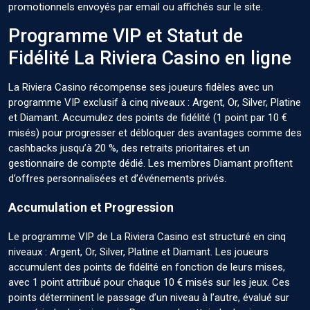
promotionnels envoyés par email ou affichés sur le site.
Programme VIP et Statut de
Fidélité La Riviera Casino en ligne
La Riviera Casino récompense ses joueurs fidèles avec un
programme VIP exclusif à cinq niveaux : Argent, Or, Silver, Platine
et Diamant. Accumulez des points de fidélité (1 point par 10 €
misés) pour progresser et débloquer des avantages comme des
cashbacks jusqu’à 20 %, des retraits prioritaires et un
gestionnaire de compte dédié. Les membres Diamant profitent
d’offres personnalisées et d’événements privés.
Accumulation et Progression
Le programme VIP de La Riviera Casino est structuré en cinq
niveaux : Argent, Or, Silver, Platine et Diamant. Les joueurs
accumulent des points de fidélité en fonction de leurs mises,
avec 1 point attribué pour chaque 10 € misés sur les jeux. Ces
points déterminent le passage d’un niveau à l’autre, évalué sur