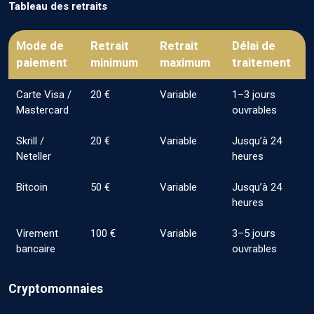
Tableau des retraits
Mode de
Retrait
Retrait
Délai de
paiement
minimum
maximum
traitement
Carte Visa /
20 €
Variable
1–3 jours
Mastercard
ouvrables
Skrill /
20 €
Variable
Jusqu’à 24
Neteller
heures
Bitcoin
50 €
Variable
Jusqu’à 24
heures
Virement
100 €
Variable
3–5 jours
bancaire
ouvrables
Cryptomonnaies