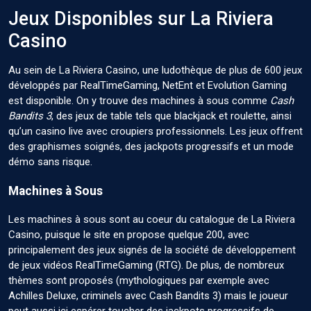
Jeux Disponibles sur La Riviera
Casino
Au sein de La Riviera Casino, une ludothèque de plus de 600 jeux
développés par RealTimeGaming, NetEnt et Evolution Gaming
est disponible. On y trouve des machines à sous comme
Cash
Bandits 3
, des jeux de table tels que blackjack et roulette, ainsi
qu’un casino live avec croupiers professionnels. Les jeux offrent
des graphismes soignés, des jackpots progressifs et un mode
démo sans risque.
Machines à Sous
Les machines à sous sont au coeur du catalogue de La Riviera
Casino, puisque le site en propose quelque 200, avec
principalement des jeux signés de la société de développement
de jeux vidéos RealTimeGaming (RTG). De plus, de nombreux
thèmes sont proposés (mythologiques par exemple avec
Achilles Deluxe, criminels avec Cash Bandits 3) mais le joueur