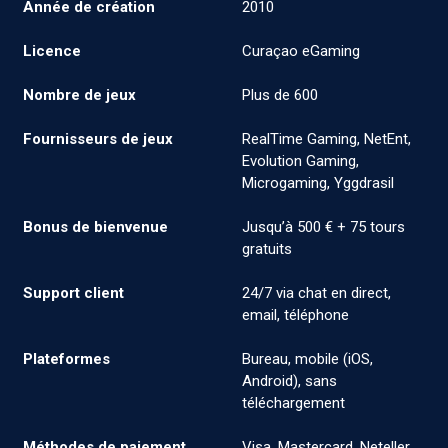
Année de création
2010
Licence
Curaçao eGaming
Nombre de jeux
Plus de 600
Fournisseurs de jeux
RealTime Gaming, NetEnt,
Evolution Gaming,
Microgaming, Yggdrasil
Bonus de bienvenue
Jusqu’à 500 € + 75 tours
gratuits
Support client
24/7 via chat en direct,
email, téléphone
Plateformes
Bureau, mobile (iOS,
Android), sans
téléchargement
Méthodes de paiement
Visa, Mastercard, Neteller,